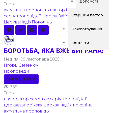
Допомога
Tags:
актуальна проповідь
пастор ігор семенюк
Старший пастор
серіяпроповідей
ЦеркваЗапоріжжя
ЦеркваНадіяПоколінь
Пожертвування
Контакти
БОРОТЬБА, ЯКА ВЖЕ ВИГРАНА!
Неділя, 09 листопада 2025
Игорь Семенюк
Проповеди
Читать далее
355
Tags:
пастор ігор семенюк
серіяпроповідей
церквазапоріжжя
церква надія поколінь
актуальна проповідь