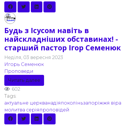
Будь з Ісусом навіть в
найскладніших обставинах! -
старший пастор Ігор Семенюк
Неділя, 03 вересня 2023
Игорь Семенюк
Проповеди
Читать далее
602
Tags:
актуальне
церкванадіяпоколіньзапоріжжя
віра
молитва
серіяпроповідей