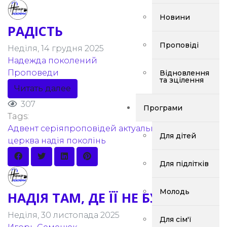
Новини
РАДІСТЬ
Проповіді
Неділя, 14 грудня 2025
Надежда поколений
Проповеди
Відновлення
та зцілення
Читать далее
307
Програми
Tags:
Адвент
серіяпроповідей
актуальнапроповідь
Для дітей
церква надія поколінь
Для підлітків
Молодь
НАДІЯ ТАМ, ДЕ ЇЇ НЕ БУЛО...
Неділя, 30 листопада 2025
Для сім'ї