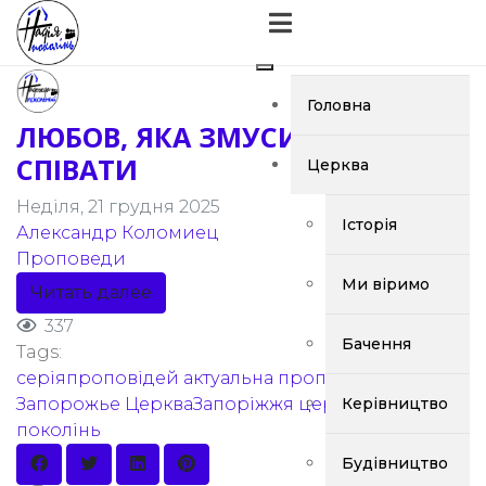
Головна
ЛЮБОВ, ЯКА ЗМУСИЛА НЕБО
СПІВАТИ
Церква
Неділя, 21 грудня 2025
Історія
Александр Коломиец
Проповеди
Ми віримо
Читать далее
337
Бачення
Tags:
серіяпроповідей
актуальна проповідь
Адвент в
Запорожье
ЦеркваЗапоріжжя
церква надія
Керівництво
поколінь
Будівництво