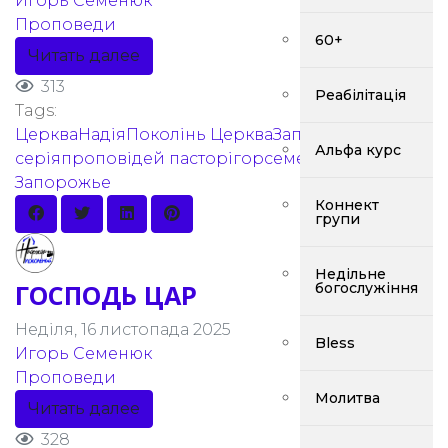
Игорь Семенюк
Проповеди
60+
Читать далее
313
Реабілітація
Tags:
ЦеркваНадіяПоколінь
ЦеркваЗапоріжжя
Альфа курс
серіяпроповідей
пасторігорсеменюк
Адвент в
Запорожье
Коннект
групи
Недільне
ГОСПОДЬ ЦАР
богослужіння
Неділя, 16 листопада 2025
Bless
Игорь Семенюк
Проповеди
Молитва
Читать далее
328