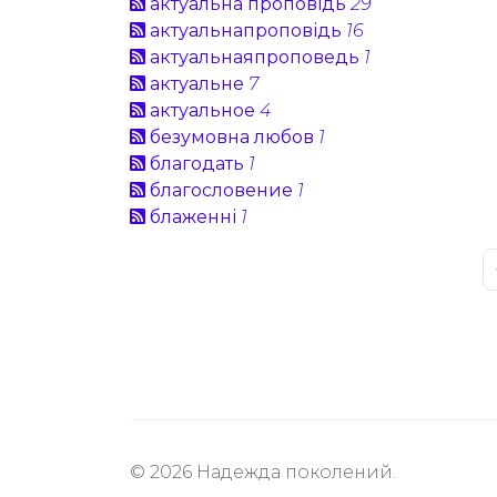
актуальна проповідь
29
актуальнапроповідь
16
актуальнаяпроповедь
1
актуальне
7
актуальное
4
безумовна любов
1
благодать
1
благословение
1
блаженні
1
© 2026 Надежда поколений.