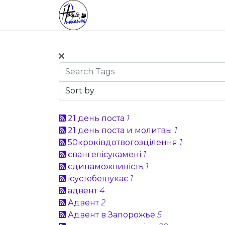
21 день поста
1
21 день поста и молитвы
1
50кроківдотвогозцілення
1
євангелієукамені
1
єдинаможливість
1
ісустебешукає
1
адвент
4
Адвент
2
Адвент в Запорожье
5