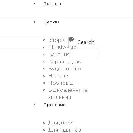
Головна
Церква
Історія
Search
Ми віримо
Бачення
Керівництво
Будівництво
Новини
Проповіді
Відновлення та
зцілення
Програми
Для дітей
Для підлітків