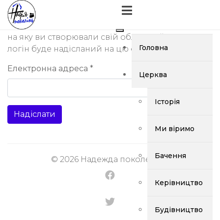
Будь ласка, введіть адресу електронної пошти,
на яку ви створювали свій обліковий запис. ваш
Головна
логін буде надісланий на цю електронну адресу.
Електронна адреса
*
Церква
Історія
Надіслати
Ми віримо
Бачення
© 2026 Надежда поколений.
Керівництво
Будівництво